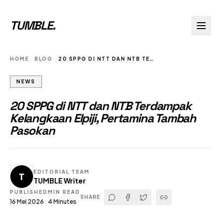
TUMBLE
.
HOME
BLOG
20 SPPG DI NTT DAN NTB TERDAMPAK KELANGKAAN ELPIJI PERTAMINA TAMBAH PASOKAN
NEWS
20 SPPG di NTT dan NTB Terdampak
Kelangkaan Elpiji, Pertamina Tambah
Pasokan
EDITORIAL TEAM
T
TUMBLE Writer
PUBLISHED
MIN READ
SHARE
16 Mei 2026
4
Minutes