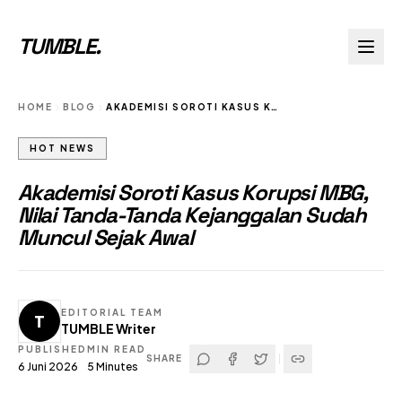
TUMBLE
.
HOME
BLOG
AKADEMISI SOROTI KASUS KORUPSI MBG NILAI TANDA TANDA KEJANGGALAN SUDAH MUNCUL SEJAK AWAL
HOT NEWS
Akademisi Soroti Kasus Korupsi MBG,
Nilai Tanda-Tanda Kejanggalan Sudah
Muncul Sejak Awal
EDITORIAL TEAM
T
TUMBLE Writer
PUBLISHED
MIN READ
SHARE
6 Juni 2026
5
Minutes