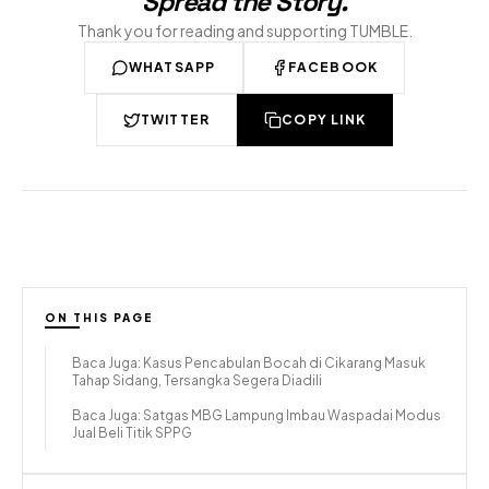
Spread the Story
.
Thank you for reading and supporting TUMBLE.
WHATSAPP
FACEBOOK
TWITTER
COPY LINK
ON THIS PAGE
Baca Juga: Kasus Pencabulan Bocah di Cikarang Masuk
Tahap Sidang, Tersangka Segera Diadili
Baca Juga: Satgas MBG Lampung Imbau Waspadai Modus
Jual Beli Titik SPPG