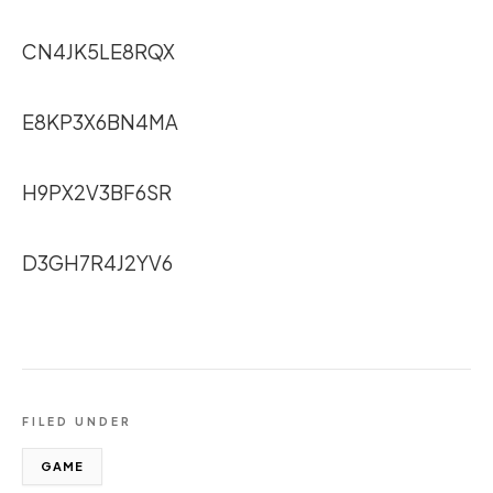
CN4JK5LE8RQX
E8KP3X6BN4MA
H9PX2V3BF6SR
D3GH7R4J2YV6
FILED UNDER
GAME