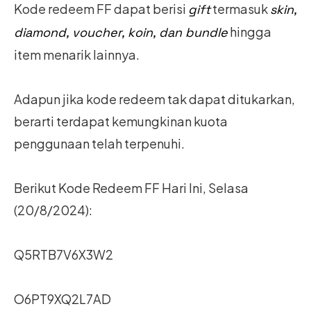
Kode redeem FF dapat berisi
termasuk
gift
skin,
hingga
diamond, voucher, koin, dan bundle
item menarik lainnya.
Adapun jika kode redeem tak dapat ditukarkan,
berarti terdapat kemungkinan kuota
penggunaan telah terpenuhi.
Berikut Kode Redeem FF Hari Ini, Selasa
(20/8/2024):
Q5RTB7V6X3W2
O6PT9XQ2L7AD