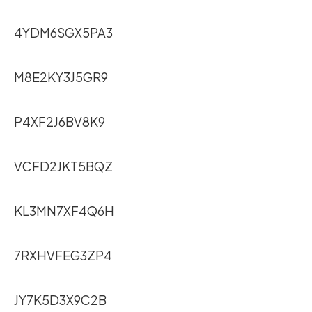
4YDM6SGX5PA3
M8E2KY3J5GR9
P4XF2J6BV8K9
VCFD2JKT5BQZ
KL3MN7XF4Q6H
7RXHVFEG3ZP4
JY7K5D3X9C2B