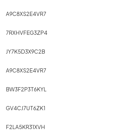
A9C8XS2E4VR7
7RXHVFEG3ZP4
JY7K5D3X9C2B
A9C8XS2E4VR7
BW3F2P3T6KYL
GV4CJ7UT6ZK1
F2LA5KR31XVH