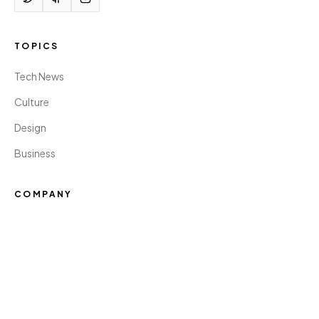
TOPICS
Tech News
Culture
Design
Business
COMPANY
About Us
Contact
Cookies