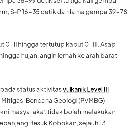
mpa 38-99 detik serta tiga kali gempa
mm, S-P 16-35 detik dan lama gempa 39-78
t 0-II hingga tertutup kabut 0-III. Asap
ingga hujan, angin lemah ke arah barat
ada status aktivitas
vulkanik Level III
n Mitigasi Bencana Geologi (PVMBG)
kni masyarakat tidak boleh melakukan
 sepanjang Besuk Kobokan, sejauh 13