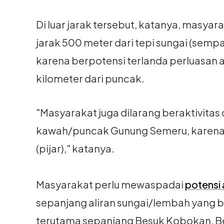
Di luar jarak tersebut, katanya, masyar
jarak 500 meter dari tepi sungai (sem
karena berpotensi terlanda perluasan a
kilometer dari puncak.
"Masyarakat juga dilarang beraktivitas 
kawah/puncak Gunung Semeru, karena 
(pijar)," katanya.
Masyarakat perlu mewaspadai
potensi
sepanjang aliran sungai/lembah yang b
terutama sepanjang Besuk Kobokan, Be