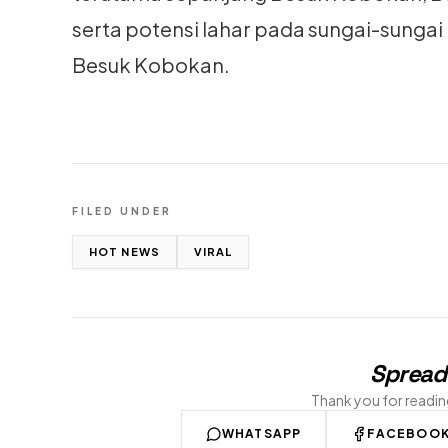
serta potensi lahar pada sungai-sungai
Besuk Kobokan.
FILED UNDER
HOT NEWS
VIRAL
Spread
Thank you for readi
WHATSAPP
FACEBOO