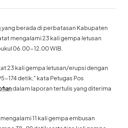
u
yang berada di perbatasan Kabupaten
atat mengalami 23 kali gempa letusan
pukul 06.00-12.00 WIB.
t 23 kali gempa letusan/erupsi dengan
-174 detik," kata Petugas Pos
ofian
dalam laporan tertulis yang diterima
at mengalami 11 kali gempa embusan