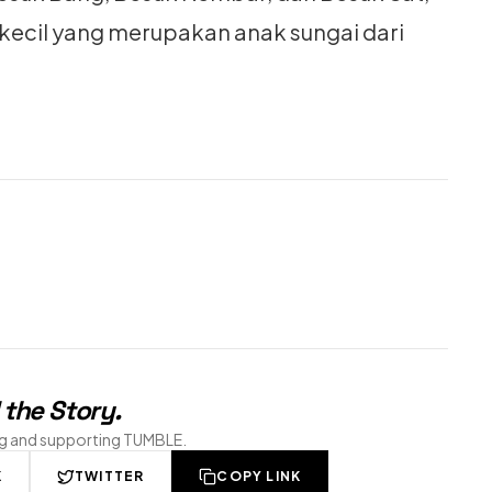
 kecil yang merupakan anak sungai dari
 the Story
.
ng and supporting TUMBLE.
K
TWITTER
COPY LINK