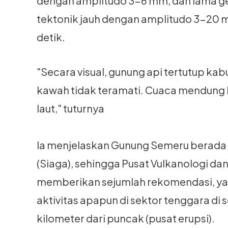
dengan amplitudo 3-6 mm, dan lama ge
tektonik jauh dengan amplitudo 3-20 
detik.
"Secara visual, gunung api tertutup kabu
kawah tidak teramati. Cuaca mendung h
laut," tuturnya
Ia menjelaskan Gunung Semeru berada p
(Siaga), sehingga Pusat Vulkanologi da
memberikan sejumlah rekomendasi, ya
aktivitas apapun di sektor tenggara di
kilometer dari puncak (pusat erupsi).