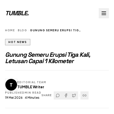
TUMBLE
.
HOME
BLOG
GUNUNG SEMERU ERUPSI TIGA KALI LETUSAN CAPAI 1 KILOMETER
HOT NEWS
Gunung Semeru Erupsi Tiga Kali,
Letusan Capai 1 Kilometer
EDITORIAL TEAM
T
TUMBLE Writer
PUBLISHED
MIN READ
SHARE
19 Mei 2026
4
Minutes