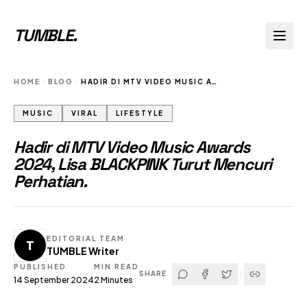
TUMBLE
.
HOME
BLOG
HADIR DI MTV VIDEO MUSIC AWARDS 2024 LISA BLACKPINK TURUT MENCURI PERHATIAN
MUSIC
VIRAL
LIFESTYLE
Hadir di MTV Video Music Awards
2024, Lisa BLACKPINK Turut Mencuri
Perhatian.
EDITORIAL TEAM
T
TUMBLE Writer
PUBLISHED
MIN READ
SHARE
14 September 2024
2
Minutes