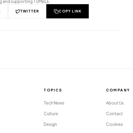
ng and supporting TUMBLE.
K
TWITTER
COPY LINK
TOPICS
COMPANY
Tech News
About Us
Culture
Contact
Design
Cookies