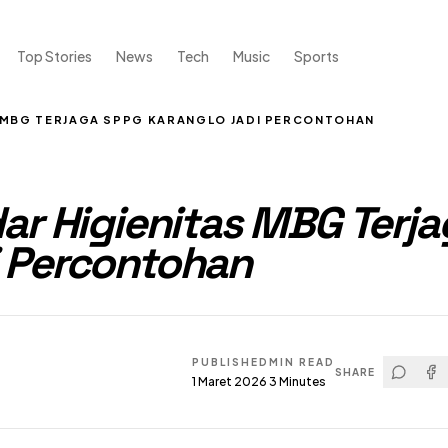
Top Stories
News
Tech
Music
Sports
S MBG TERJAGA SPPG KARANGLO JADI PERCONTOHAN
ar Higienitas MBG Terja
i Percontohan
PUBLISHED
MIN READ
SHARE
1 Maret 2026
3
Minutes