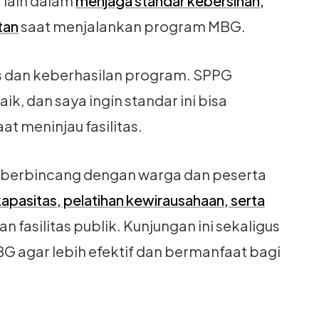
 lain dalam
menjaga standar kebersihan,
tan
saat menjalankan program MBG.
as dan keberhasilan program. SPPG
k, dan saya ingin standar ini bisa
aat meninjau fasilitas.
ga berbincang dengan warga dan peserta
kapasitas, pelatihan kewirausahaan, serta
fasilitas publik. Kunjungan ini sekaligus
 agar lebih efektif dan bermanfaat bagi