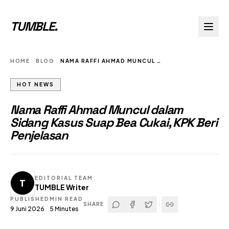
TUMBLE
.
HOME
BLOG
NAMA RAFFI AHMAD MUNCUL DALAM SIDANG KASUS SUAP BEA CUKAI KPK BERI PENJELASAN
HOT NEWS
Nama Raffi Ahmad Muncul dalam
Sidang Kasus Suap Bea Cukai, KPK Beri
Penjelasan
EDITORIAL TEAM
T
TUMBLE Writer
PUBLISHED
MIN READ
SHARE
9 Juni 2026
5
Minutes