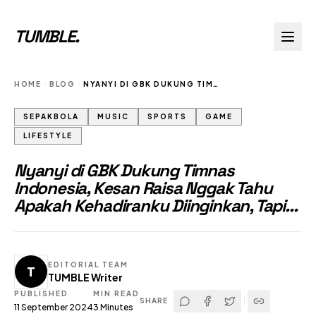
TUMBLE
.
HOME
BLOG
NYANYI DI GBK DUKUNG TIMNAS INDONESIA KESAN RAISA NGGAK TAHU APAKAH KEHADIRANKU DIINGINKAN TAPI
SEPAKBOLA
MUSIC
SPORTS
GAME
LIFESTYLE
Nyanyi di GBK Dukung Timnas
Indonesia, Kesan Raisa Nggak Tahu
Apakah Kehadiranku Diinginkan, Tapi...
EDITORIAL TEAM
T
TUMBLE Writer
PUBLISHED
MIN READ
SHARE
11 September 2024
3
Minutes