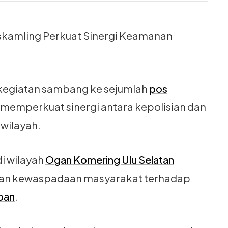
skamling Perkuat Sinergi Keamanan
 kegiatan sambang ke sejumlah
pos
memperkuat sinergi antara kepolisian dan
wilayah.
di wilayah
Ogan Komering Ulu Selatan
kan kewaspadaan masyarakat terhadap
ban
.