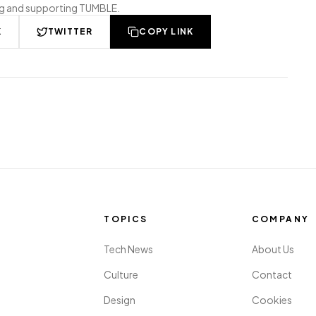
ng and supporting TUMBLE.
K
TWITTER
COPY LINK
TOPICS
COMPANY
Tech News
About Us
Culture
Contact
Design
Cookies