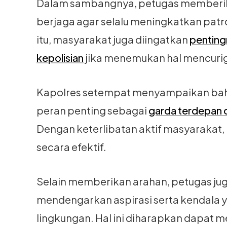
Dalam sambangnya, petugas memberik
berjaga agar selalu meningkatkan patro
itu, masyarakat juga diingatkan
penting
kepolisian
jika menemukan hal mencuri
Kapolres setempat menyampaikan bah
peran penting sebagai
garda terdepan 
Dengan keterlibatan aktif masyarakat, 
secara efektif.
Selain memberikan arahan, petugas ju
mendengarkan aspirasi serta kendala
lingkungan. Hal ini diharapkan dapat 