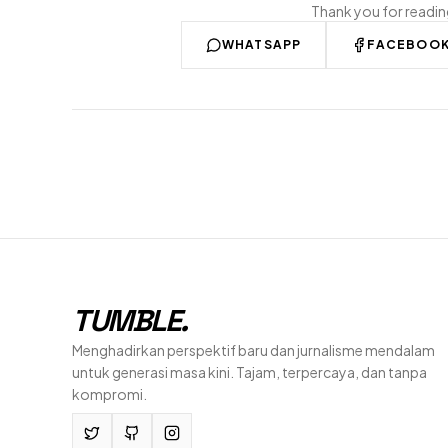
Thank you for readi
WHATSAPP
FACEBOO
TUMBLE
.
Menghadirkan perspektif baru dan jurnalisme mendalam
untuk generasi masa kini. Tajam, terpercaya, dan tanpa
kompromi.