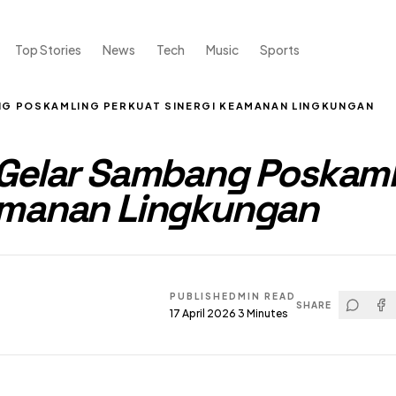
Top Stories
News
Tech
Music
Sports
NG POSKAMLING PERKUAT SINERGI KEAMANAN LINGKUNGAN
 Gelar Sambang Poskaml
eamanan Lingkungan
PUBLISHED
MIN READ
SHARE
17 April 2026
3
Minutes