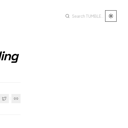
Toggle 
ing