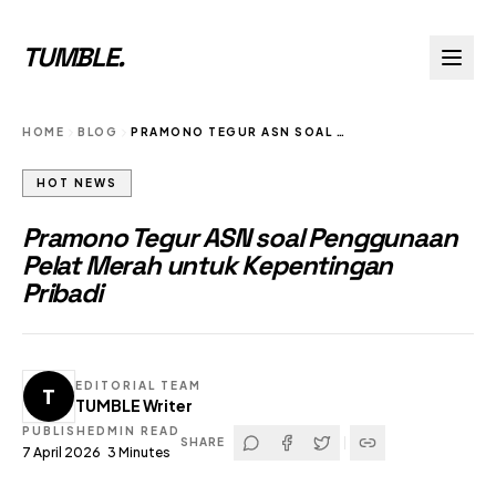
TUMBLE
.
HOME
BLOG
PRAMONO TEGUR ASN SOAL PENGGUNAAN PELAT MERAH UNTUK KEPENTINGAN PRIBADI
HOT NEWS
Pramono Tegur ASN soal Penggunaan
Pelat Merah untuk Kepentingan
Pribadi
EDITORIAL TEAM
T
TUMBLE Writer
PUBLISHED
MIN READ
SHARE
7 April 2026
3
Minutes