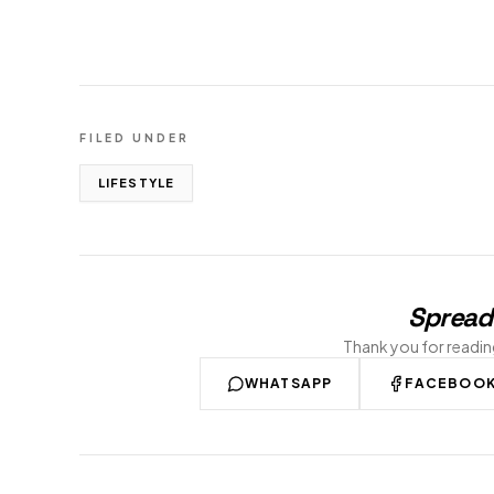
FILED UNDER
LIFESTYLE
Spread
Thank you for readi
WHATSAPP
FACEBOO