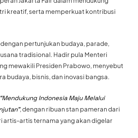
 peran Jakarta Fair dalam mendukung
 kreatif, serta memperkuat kontribusi
dengan pertunjukan budaya, parade,
sana tradisional. Hadir pula Menteri
ang mewakili Presiden Prabowo, menyebut
ra budaya, bisnis, dan inovasi bangsa.
“Mendukung Indonesia Maju Melalui
, dengan ribuan stan pameran dari
njutan”
i artis-artis ternama yang akan digelar