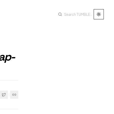
Toggle 
ap-