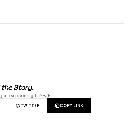
 the Story
.
ng and supporting TUMBLE.
K
TWITTER
COPY LINK