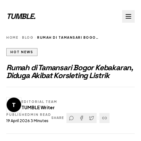
TUMBLE
.
HOME
BLOG
RUMAH DI TAMANSARI BOGOR KEBAKARAN DIDUGA AKIBAT KORSLETING LISTRIK
HOT NEWS
Rumah di Tamansari Bogor Kebakaran,
Diduga Akibat Korsleting Listrik
EDITORIAL TEAM
T
TUMBLE Writer
PUBLISHED
MIN READ
SHARE
19 April 2026
3
Minutes