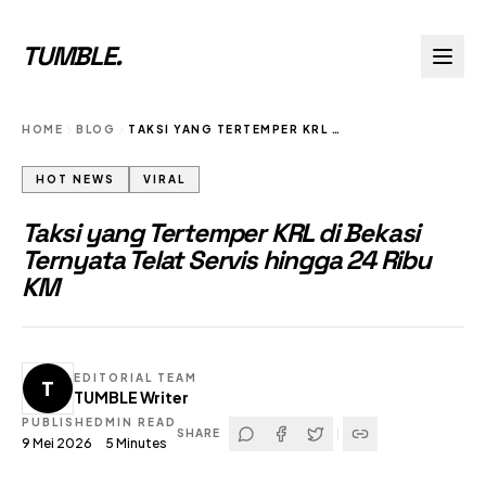
TUMBLE
.
HOME
BLOG
TAKSI YANG TERTEMPER KRL DI BEKASI TERNYATA TELAT SERVIS HINGGA 24 RIBU KM
HOT NEWS
VIRAL
Taksi yang Tertemper KRL di Bekasi
Ternyata Telat Servis hingga 24 Ribu
KM
EDITORIAL TEAM
T
TUMBLE Writer
PUBLISHED
MIN READ
SHARE
9 Mei 2026
5
Minutes