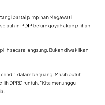
tangi partai pimpinan Megawati
sejauh ini
PDIP
belum goyah akan pilihan
dipilih secara langsung. Bukan diwakilkan
 sendiri dalam berjuang. Masih butuh
pilih DPRD runtuh. "Kita menunggu
ia.