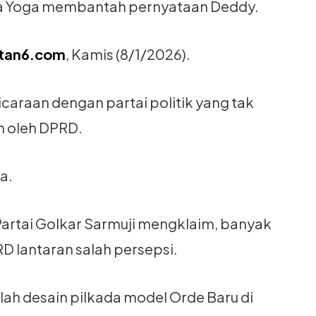
va Yoga membantah pernyataan Deddy.
utan6.com
, Kamis (8/1/2026).
icaraan dengan partai politik yang tak
ih oleh DPRD.
va.
n) Partai Golkar Sarmuji mengklaim, banyak
RD lantaran salah persepsi.
ah desain pilkada model Orde Baru di