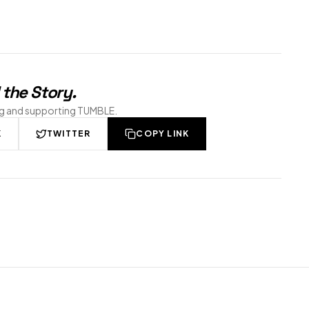
 the Story
.
ng and supporting TUMBLE.
K
TWITTER
COPY LINK