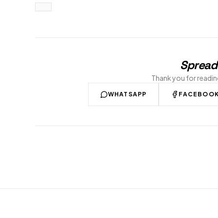
Spread
Thank you for readi
WHATSAPP
FACEBOO