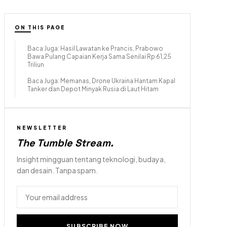
ON THIS PAGE
Baca Juga: Hasil Lawatan ke Prancis, Prabowo
Bawa Pulang Capaian Kerja Sama Senilai Rp 61,25
Triliun
Baca Juga: Memanas, Drone Ukraina Hantam Kapal
Tanker dan Depot Minyak Rusia di Laut Hitam
NEWSLETTER
The Tumble Stream
.
Insight mingguan tentang teknologi, budaya,
dan desain. Tanpa spam.
SUBSCRIBE NOW