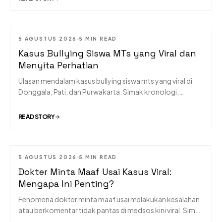
5 AGUSTUS 2026
5 MIN READ
Kasus Bullying Siswa MTs yang Viral dan
Menyita Perhatian
Ulasan mendalam kasus bullying siswa mts yang viral di
Donggala, Pati, dan Purwakarta. Simak kronologi,
dampak, dan sanksi tegas bagi para pelaku.
READ STORY
5 AGUSTUS 2026
5 MIN READ
Dokter Minta Maaf Usai Kasus Viral:
Mengapa Ini Penting?
Fenomena dokter minta maaf usai melakukan kesalahan
atau berkomentar tidak pantas di medsos kini viral. Simak
ulasan etika pelayanan kesehatan di sini.