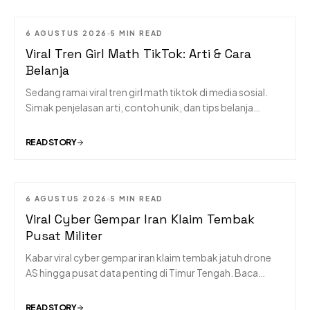
6 AGUSTUS 2026
5 MIN READ
Viral Tren Girl Math TikTok: Arti & Cara
Belanja
Sedang ramai viral tren girl math tiktok di media sosial.
Simak penjelasan arti, contoh unik, dan tips belanja
cerdasnya di sini!
READ STORY
6 AGUSTUS 2026
5 MIN READ
Viral Cyber Gempar Iran Klaim Tembak
Pusat Militer
Kabar viral cyber gempar iran klaim tembak jatuh drone
AS hingga pusat data penting di Timur Tengah. Baca
kronologi lengkapnya di sini!
READ STORY