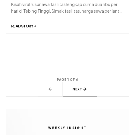
Kisah viral rusunawa fasilitas lengkap cuma dua ribu per
hari di Tebing Tinggi. Simak fasilitas, harga sewa per lantai,
dan ulasan lengkapnya di sini!
READ STORY
PAGE
1
OF
6
NEXT
WEEKLY INSIGHT