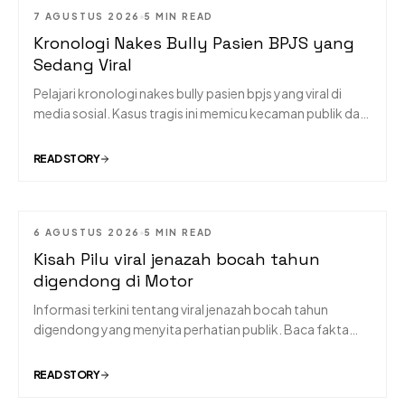
7 AGUSTUS 2026
5 MIN READ
Kronologi Nakes Bully Pasien BPJS yang
Sedang Viral
Pelajari kronologi nakes bully pasien bpjs yang viral di
media sosial. Kasus tragis ini memicu kecaman publik dan
tindakan tegas dari instansi terkait.
READ STORY
6 AGUSTUS 2026
5 MIN READ
Kisah Pilu viral jenazah bocah tahun
digendong di Motor
Informasi terkini tentang viral jenazah bocah tahun
digendong yang menyita perhatian publik. Baca fakta
lengkap dan kronologinya di sini.
READ STORY