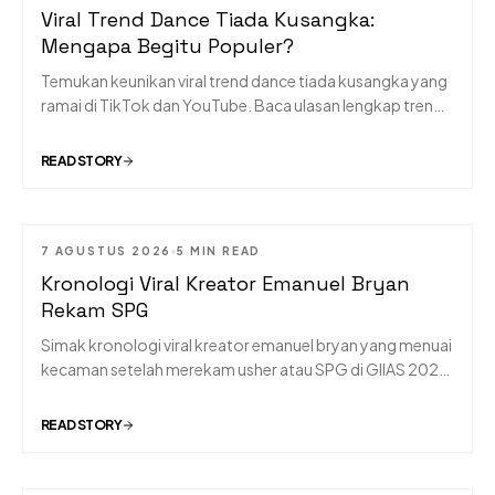
Viral Trend Dance Tiada Kusangka:
Mengapa Begitu Populer?
Temukan keunikan viral trend dance tiada kusangka yang
ramai di TikTok dan YouTube. Baca ulasan lengkap tren
dance terpopuler hari ini!
READ STORY
7 AGUSTUS 2026
5 MIN READ
Kronologi Viral Kreator Emanuel Bryan
Rekam SPG
Simak kronologi viral kreator emanuel bryan yang menuai
kecaman setelah merekam usher atau SPG di GIIAS 2026
secara diam-diam tanpa izin.
READ STORY