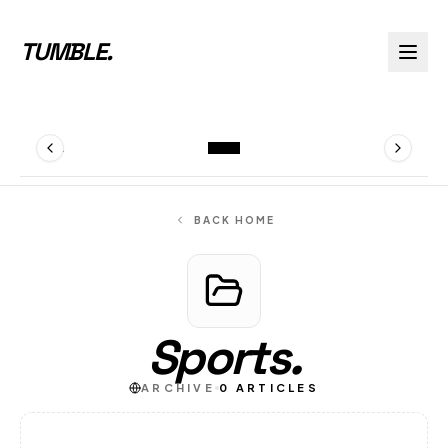
TUMBLE
.
Y
VIRAL
BACK HOME
Sports
.
ARCHIVE
0
ARTICLES