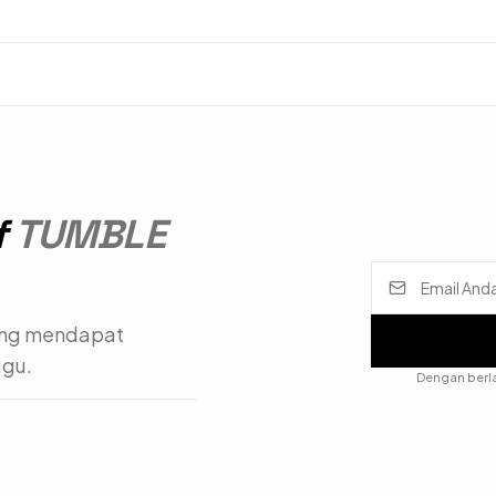
f
TUMBLE
ang mendapat
ggu.
Dengan berl