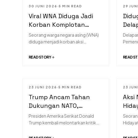
30 JUNI 2026
5 MIN READ
29 JUN
HOT NEWS
HOT NE
Viral WNA Diduga Jadi
Didu
Korban Komplotan
Dela
Pencopet di Kuningan,
Digug
Seorang warga negara asing (WNA)
Delapa
Polisi Lakukan
diduga menjadi korban aksi
Pemenuh
komplotan pencopet di kawasan
Kabupa
Penyelidikan
Kuningan, Jakarta Selatan. Peristiwa
perdata
READ STORY
READ S
yang terekam video dan viral di
dugaan 
media sosial itu kini tengah diselidiki
sama p
oleh pihak kepolisian.
Program
(MBG). 
23 JUNI 2026
5 MIN READ
23 JUN
HOT NEWS
satu p
HOT NE
Trump Ancam Tahan
mengkl
Aksi 
akibat 
Dukungan NATO,
Hida
sesuai p
Ketegangan dengan
dan 
Presiden Amerika Serikat Donald
Seorang
Sekutu Barat Kembali
Kos U
Trump kembali melontarkan kritik
Hidaya
keras terhadap negara-negara
rumah 
Meningkat
anggota NATO. Ia bahkan
tajam s