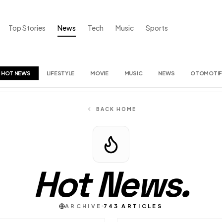
Top Stories
News
Tech
Music
Sports
HOT NEWS
LIFESTYLE
MOVIE
MUSIC
NEWS
OTOMOTI
BACK HOME
Hot News
.
ARCHIVE
743
ARTICLES