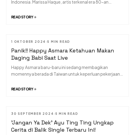
Indonesia. Marissa Haque, artis terkenal era 80-an
sekaligus politisi yang pernah bergabung dengan PDIP,
PPP, dan PAN, meninggal dunia pada dini hari, Rabu, 2
READ STORY
Oktober 2024. Istri dari penyanyi legendaris Ikang Fawzi
ini meninggal dunia di usia 61 tahun, meninggalkan
kenangan mendalam bagi keluarga, teman, dan
penggemarnya.
1 OKTOBER 2024
5 MIN READ
MUSIC
Panik!! Happy Asmara Ketahuan Makan
Daging Babi Saat Live
Happy Asmara baru-baru ini sedang membagikan
momennya berada di Taiwan untuk keperluan pekerjaan.
Happy yang saat itu tengah melakukan siaran langsung di
media sosialnya tiba-tiba panik saat membaca komentar
READ STORY
penggemar yang menonton siarannya.
30 SEPTEMBER 2024
5 MIN READ
MUSIC
'Jangan Ya Dek' Ayu Ting Ting Ungkap
Cerita di Balik Single Terbaru Ini!