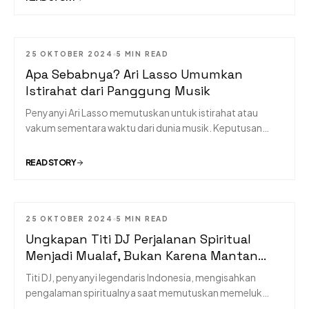
25 OKTOBER 2024
5 MIN READ
MUSIC
Apa Sebabnya? Ari Lasso Umumkan
Istirahat dari Panggung Musik
Penyanyi Ari Lasso memutuskan untuk istirahat atau
vakum sementara waktu dari dunia musik. Keputusan
tersebut diambil lantaran dirinya mengalami masalah
pada pita suara. Ari Lasso mengumumkan kabar itu
READ STORY
melalui akun miliknya di Instagram.
25 OKTOBER 2024
5 MIN READ
MUSIC
Ungkapan Titi DJ Perjalanan Spiritual
Menjadi Mualaf, Bukan Karena Mantan
Suami
Titi DJ, penyanyi legendaris Indonesia, mengisahkan
pengalaman spiritualnya saat memutuskan memeluk
Islam pada tahun 1995. Dalam wawancara dengan Irfan