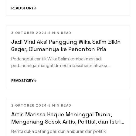
Hakim dan Gracia Indri di kanal YouTube GTV
READ STORY
Entertainment, Titi menegaskan bahwa keputusannya
menjadi mualaf adalah hasil pencarian spiritual panjang,
bukan pengaruh dari orang lain.
3 OKTOBER 2024
5 MIN READ
MUSIC
Jadi Viral Aksi Panggung Wika Salim Bikin
Geger, Ciumannya ke Penonton Pria
Pedangdut cantik Wika Salim kembali menjadi
perbincangan hangat di media sosial setelah aksi
panggungnya yang cukup mengejutkan. Dalam sebuah
acara di Kota Palu, Wika Salim memberikan kejutan tak
READ STORY
terduga kepada seorang penonton pria bernama Ifan
hingga membuatnya pingsan
2 OKTOBER 2024
5 MIN READ
MUSIC
Artis Marissa Haque Meninggal Dunia,
Mengenang Sosok Artis, Politisi, dan Istri
Ikang Fawzi
Berita duka datang dari dunia hiburan dan politik