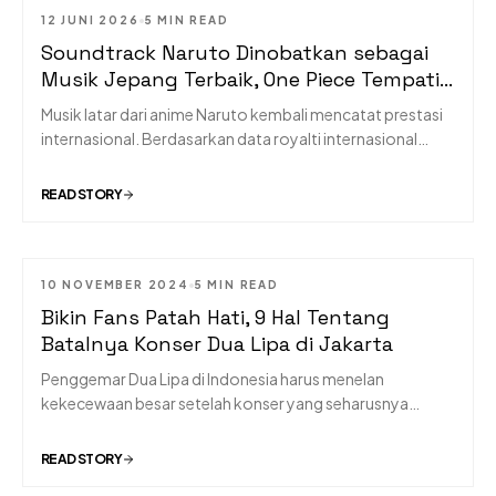
12 JUNI 2026
5 MIN READ
MUSIC
Soundtrack Naruto Dinobatkan sebagai
Musik Jepang Terbaik, One Piece Tempati
Posisi Kedua
Musik latar dari anime Naruto kembali mencatat prestasi
internasional. Berdasarkan data royalti internasional
terbaru, soundtrack anime tersebut disebut sebagai
karya musik Jepang paling berpengaruh dan paling
READ STORY
banyak diapresiasi secara global, mengungguli One Piece
yang berada di posisi kedua.
10 NOVEMBER 2024
5 MIN READ
MUSIC
Bikin Fans Patah Hati, 9 Hal Tentang
Batalnya Konser Dua Lipa di Jakarta
Penggemar Dua Lipa di Indonesia harus menelan
kekecewaan besar setelah konser yang seharusnya
digelar pada Sabtu, 9 November 2024, di Indonesia
Arena, dibatalkan secara mendadak. Berikut adalah
READ STORY
beberapa fakta tentang batalnya konser ini untuk