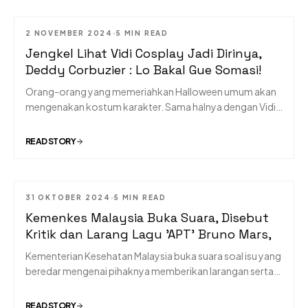
menjawab rasa penasaran.
2 NOVEMBER 2024
5 MIN READ
MUSIC
Jengkel Lihat Vidi Cosplay Jadi Dirinya,
Deddy Corbuzier : Lo Bakal Gue Somasi!
Orang-orang yang memeriahkan Halloween umum akan
mengenakan kostum karakter. Sama halnya dengan Vidi
Aldiano. Tapi, alih-alih memakai konstum dari tokoh film-
film terkenal, dia malah memilih menjadi Deddy Corbuzier.
READ STORY
31 OKTOBER 2024
5 MIN READ
MUSIC
Kemenkes Malaysia Buka Suara, Disebut
Kritik dan Larang Lagu 'APT' Bruno Mars,
Kementerian Kesehatan Malaysia buka suara soal isu yang
beredar mengenai pihaknya memberikan larangan serta
kritikan pada lagu teranyar Rose BLACKPINK serta Bruno
Mars bertajuk 'APT'.
READ STORY