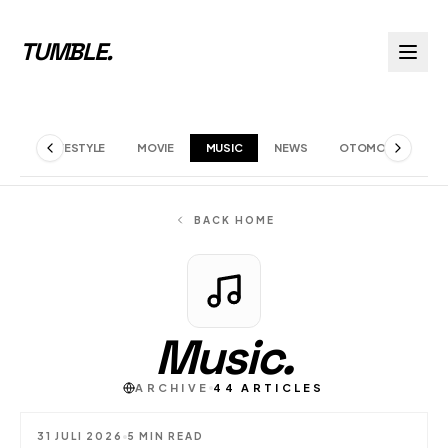
TUMBLE
.
EWS
LIFESTYLE
MOVIE
MUSIC
NEWS
OTOMOTIF
S
BACK HOME
Music
.
ARCHIVE
44
ARTICLES
31 JULI 2026
5 MIN READ