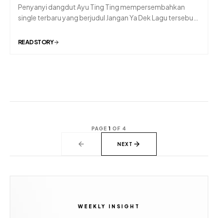
Penyanyi dangdut Ayu Ting Ting mempersembahkan
single terbaru yang berjudul Jangan Ya Dek Lagu tersebut
diluncurkannya setelah sekian lama tidak merilis karya
baru. Jangan Ya Dek sekaligus menandai kembali
READ STORY
kehadiran Ayu Ting Ting di industri musik dangdut
PAGE
1
OF
4
NEXT
WEEKLY INSIGHT