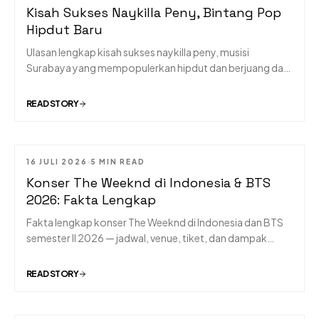
Kisah Sukses Naykilla Peny, Bintang Pop
Hipdut Baru
Ulasan lengkap kisah sukses naykilla peny, musisi
Surabaya yang mempopulerkan hipdut dan berjuang dari
nol hingga sukses di industri.
READ STORY
16 JULI 2026
5 MIN READ
Konser The Weeknd di Indonesia & BTS
2026: Fakta Lengkap
Fakta lengkap konser The Weeknd di Indonesia dan BTS
semester II 2026 — jadwal, venue, tiket, dan dampak
ekonominya bagi Indonesia.
READ STORY