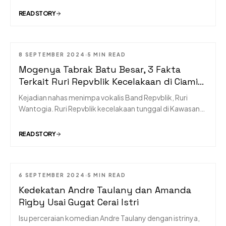
sebagai penyanyi di hadapan Presiden Joko Widodo dan
READ STORY
tamu kenegaraan yang hadir di Bali.
8 SEPTEMBER 2024
5 MIN READ
MUSIC
Mogenya Tabrak Batu Besar, 3 Fakta
Terkait Ruri Repvblik Kecelakaan di Ciamis
Jabar,
Kejadian nahas menimpa vokalis Band Repvblik, Ruri
Wantogia. Ruri Repvblik kecelakaan tunggal di Kawasan
Cijeungjing, Ciamis, Jawa Barat (Jabar) pada Jumat siang 6
September 2024.
READ STORY
6 SEPTEMBER 2024
5 MIN READ
MUSIC
Kedekatan Andre Taulany dan Amanda
Rigby Usai Gugat Cerai Istri
Isu perceraian komedian Andre Taulany dengan istrinya,