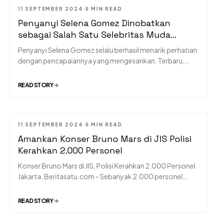
11 SEPTEMBER 2024
5 MIN READ
MUSIC
Penyanyi Selena Gomez Dinobatkan
sebagai Salah Satu Selebritas Muda
Terkaya
Penyanyi Selena Gomez selalu berhasil menarik perhatian
dengan pencapaiannya yang mengesankan. Terbaru,
Gomez disebut sebagai salah satu triliuner termuda di
Amerika Serikat (AS), yang mampu mengombinasikan
READ STORY
media sosial dan bisnis untuk menambah kekayaan.
11 SEPTEMBER 2024
5 MIN READ
MUSIC
Amankan Konser Bruno Mars di JIS Polisi
Kerahkan 2.000 Personel
Konser Bruno Mars di JIS, Polisi Kerahkan 2.000 Personel
Jakarta, Beritasatu.com - Sebanyak 2.000 personel
dikerahkan untuk mengamankan konser Bruno Mars yang
bakal diselenggarakan di Jakarta Internasional Stadium
READ STORY
(JIS) Jakarta Utara. Konser akan digelar selama 3 hari, yakni