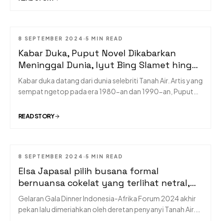
mendapatkan keturunan laki-laki.
8 SEPTEMBER 2024
5 MIN READ
MUSIC
Kabar Duka, Puput Novel Dikabarkan
Meninggal Dunia, Iyut Bing Slamet hingga
Ita Purnamasari Berduka
Kabar duka datang dari dunia selebriti Tanah Air. Artis yang
sempat ngetop pada era 1980-an dan 1990-an, Puput
Novel, dikabarkan meninggal dunia. Kabar ini pertama kali
kami dapat dari rekan sesama artis, Iyut Bing Slamet,
READ STORY
melalui media sosialnya.
8 SEPTEMBER 2024
5 MIN READ
MUSIC
Elsa Japasal pilih busana formal
bernuansa cokelat yang terlihat netral,
Menyanyikan lagu Mau di Bawa ke Mana,
Gelaran Gala Dinner Indonesia-Afrika Forum 2024 akhir
pekan lalu dimeriahkan oleh deretan penyanyi Tanah Air.
Salah satunya Elsa Japasal yang tampil pertama kali